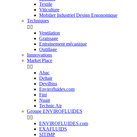
Textile
Viticulture
Mobilier Industriel Design Ergonomique
Techniques


Ventilation
Graissage
Entrainement mécanique
Outillage
Innnovations
Market Place


Abac
Deltair
Devilbiss
Envirofluides.com
Fini
Nuair
Technic Air
Groupe ENVIROFLUIDES


ENVIROFLUIDES.com
EXAFLUIDS
SITIMP