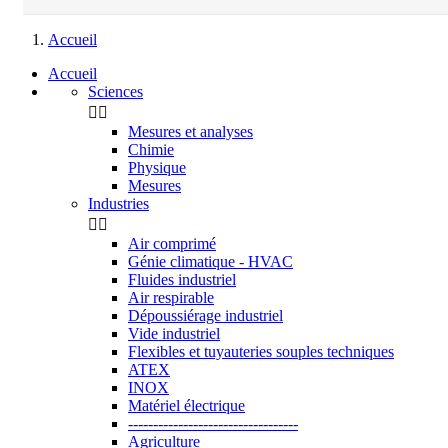
Accueil
Accueil
Sciences


Mesures et analyses
Chimie
Physique
Mesures
Industries


Air comprimé
Génie climatique - HVAC
Fluides industriel
Air respirable
Dépoussiérage industriel
Vide industriel
Flexibles et tuyauteries souples techniques
ATEX
INOX
Matériel électrique
----------------------------------
Agriculture