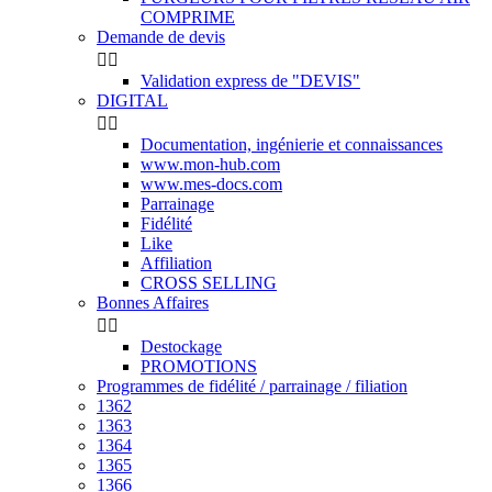
COMPRIME
Demande de devis


Validation express de "DEVIS"
DIGITAL


Documentation, ingénierie et connaissances
www.mon-hub.com
www.mes-docs.com
Parrainage
Fidélité
Like
Affiliation
CROSS SELLING
Bonnes Affaires


Destockage
PROMOTIONS
Programmes de fidélité / parrainage / filiation
1362
1363
1364
1365
1366