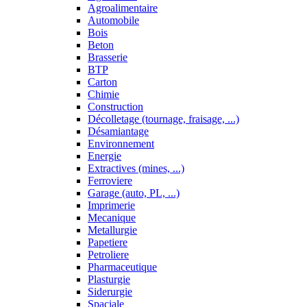
Agroalimentaire
Automobile
Bois
Beton
Brasserie
BTP
Carton
Chimie
Construction
Décolletage (tournage, fraisage, ...)
Désamiantage
Environnement
Energie
Extractives (mines, ...)
Ferroviere
Garage (auto, PL, ...)
Imprimerie
Mecanique
Metallurgie
Papetiere
Petroliere
Pharmaceutique
Plasturgie
Siderurgie
Spaciale