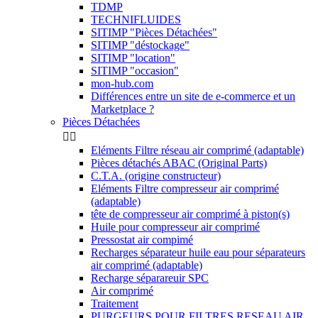
TDMP
TECHNIFLUIDES
SITIMP "Pièces Détachées"
SITIMP "déstockage"
SITIMP "location"
SITIMP "occasion"
mon-hub.com
Différences entre un site de e-commerce et un
Marketplace ?
Pièces Détachées


Eléments Filtre réseau air comprimé (adaptable)
Pièces détachés ABAC (Original Parts)
C.T.A. (origine constructeur)
Eléments Filtre compresseur air comprimé
(adaptable)
tête de compresseur air comprimé à piston(s)
Huile pour compresseur air comprimé
Pressostat air compimé
Recharges séparateur huile eau pour séparateurs
air comprimé (adaptable)
Recharge séparareuir SPC
Air comprimé
Traitement
PURGEURS POUR FILTRES RESEAU AIR