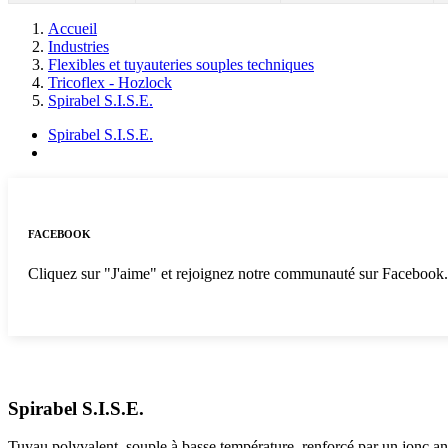
Accueil
Industries
Flexibles et tuyauteries souples techniques
Tricoflex - Hozlock
Spirabel S.I.S.E.
Spirabel S.I.S.E.
FACEBOOK
Cliquez sur "J'aime" et rejoignez notre communauté sur Facebook
Spirabel S.I.S.E.
Tuyau polyvalent, souple à basse température, renforcé par un jonc 