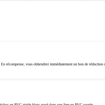
. En récompense, vous obtiendrez immédiatement un bon de réduction d
antichoc en PVC rigide blanc noyé dans une âme en PVC souple.