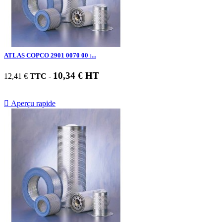
ATLAS COPCO 2901 0070 00 :...
10,34 € HT
12,41 €
TTC
-

Aperçu rapide