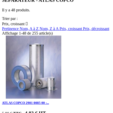
SEPARATEUR - ATLAS COPCO
Il y a 48 produits.
Trier par :
Prix, croissant

Pertinence
Nom, A à Z
Nom, Z à A
Prix, croissant
Prix, décroissant
Affichage 1-48 de 255 article(s)
ATLAS COPCO 2901 0085 00 :...