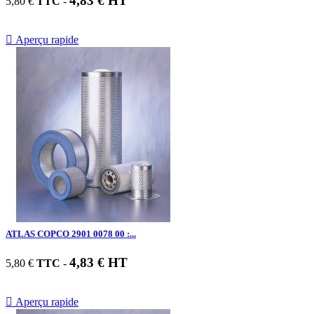
4,83 € HT
5,80 €
TTC
-

Aperçu rapide
ATLAS COPCO 2901 0078 00 :...
4,83 € HT
5,80 €
TTC
-

Aperçu rapide