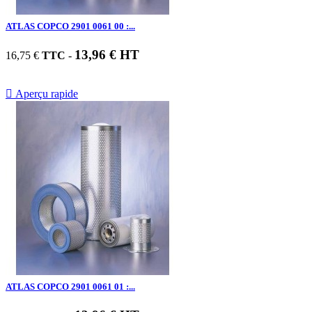
ATLAS COPCO 2901 0061 00 :...
13,96 € HT
16,75 €
TTC
-

Aperçu rapide
ATLAS COPCO 2901 0061 01 :...