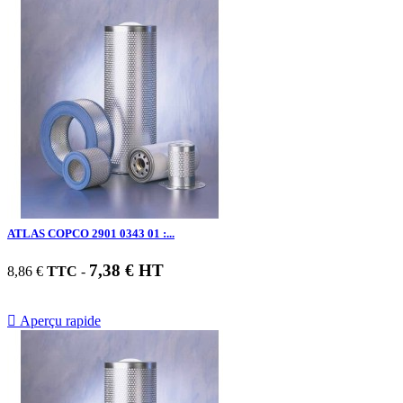
ATLAS COPCO 2901 0343 01 :...
7,38 € HT
8,86 €
TTC
-

Aperçu rapide