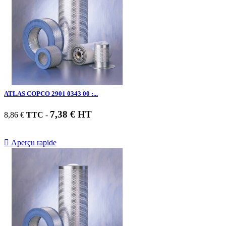
ATLAS COPCO 2901 0343 00 :...
7,38 € HT
8,86 €
TTC
-

Aperçu rapide