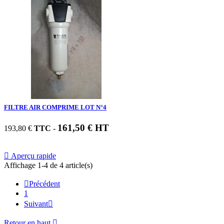
FILTRE AIR COMPRIME LOT N°4
161,50 € HT
193,80 €
TTC
-

Aperçu rapide
Affichage 1-4 de 4 article(s)

Précédent
1
Suivant

Retour en haut
