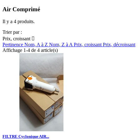
Air Comprimé
Il y a 4 produits.
Trier par :
Prix, croissant

Pertinence
Nom, A à Z
Nom, Z à A
Prix, croissant
Prix, décroissant
Affichage 1-4 de 4 article(s)
FILTRE Cyclonique AIR...