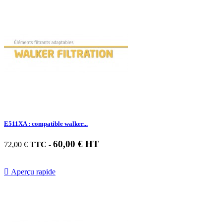
E511XA : compatible walker...
60,00 € HT
72,00 €
TTC
-

Aperçu rapide