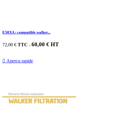
E50XA : compatible walker...
60,00 € HT
72,00 €
TTC
-

Aperçu rapide