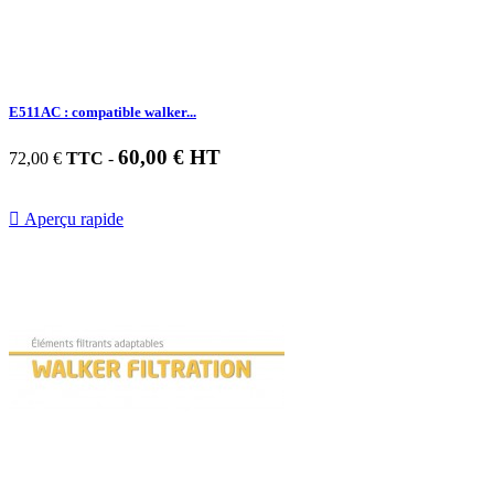
E511AC : compatible walker...
60,00 € HT
72,00 €
TTC
-

Aperçu rapide