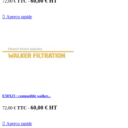
60,00 € HT
72,00 €
TTC
-

Aperçu rapide
E50X25 : compatible walker...
60,00 € HT
72,00 €
TTC
-

Aperçu rapide