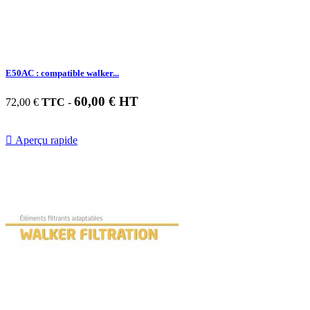
E50AC : compatible walker...
60,00 € HT
72,00 €
TTC
-

Aperçu rapide