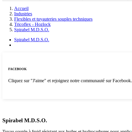
Accueil
Industries
Flexibles et tuyauteries souples techniques
Tricoflex - Hozlock
Spirabel M.D.S.O.
Spirabel M.D.S.O.
FACEBOOK
Cliquez sur "J'aime" et rejoignez notre communauté sur Facebook
Spirabel M.D.S.O.
Tuyau souple à froid résistant aux huiles et hydrocarbures pour appli