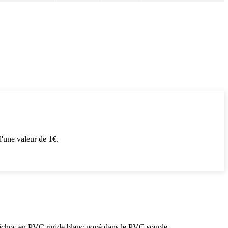
'une valeur de 1€.
antichoc en PVC rigide blanc noyé dans le PVC souple.