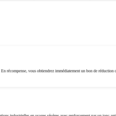
. En récompense, vous obtiendrez immédiatement un bon de réduction d
cations industrielles en usages sévères avec renforcement par un jonc 