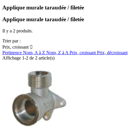
Applique murale taraudée / filetée
Applique murale taraudée / filetée
Il y a 2 produits.
Trier par :
Prix, croissant

Pertinence
Nom, A à Z
Nom, Z à A
Prix, croissant
Prix, décroissant
Affichage 1-2 de 2 article(s)