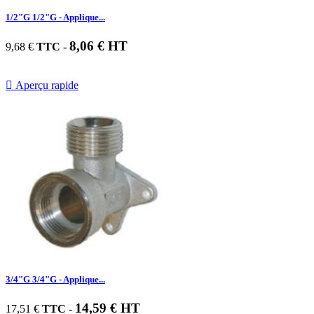
1/2"G 1/2"G - Applique...
8,06 € HT
9,68 €
TTC
-

Aperçu rapide
3/4"G 3/4"G - Applique...
14,59 € HT
17,51 €
TTC
-