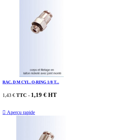
RAC. D M CYL. O-RING 1/8 T...
1,19 € HT
1,43 €
TTC
-

Aperçu rapide