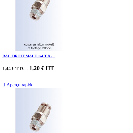
RAC. DROIT MALE 1/4 T 8 -...
1,20 € HT
1,44 €
TTC
-

Aperçu rapide