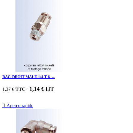
RAC. DROIT MALE 1/4 T 6 -...
1,14 € HT
1,37 €
TTC
-

Aperçu rapide