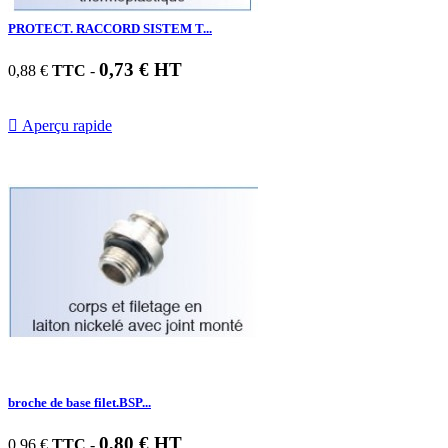
PROTECT. RACCORD SISTEM T...
0,73 € HT
0,88 €
TTC
-

Aperçu rapide
broche de base filet.BSP...
0,80 € HT
0,96 €
TTC
-