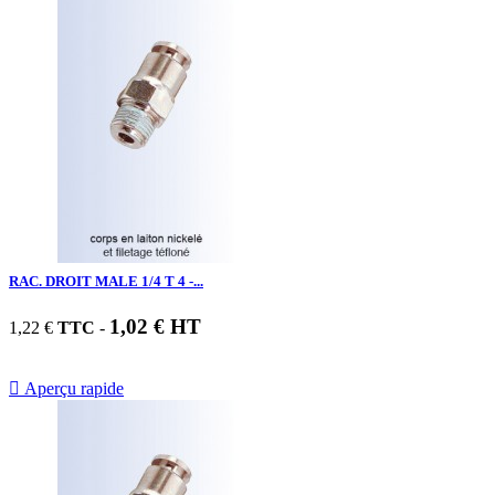
RAC. DROIT MALE 1/4 T 4 -...
1,02 € HT
1,22 €
TTC
-

Aperçu rapide