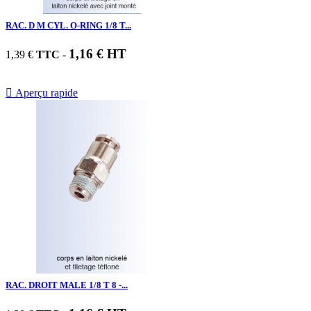
RAC. D M CYL. O-RING 1/8 T...
1,16 € HT
1,39 €
TTC
-

Aperçu rapide
RAC. DROIT MALE 1/8 T 8 -...