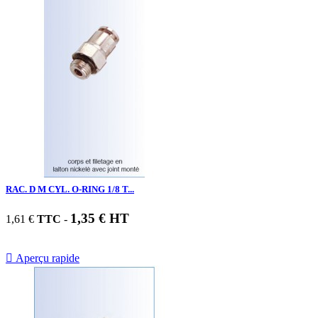
RAC. D M CYL. O-RING 1/8 T...
1,35 € HT
1,61 €
TTC
-

Aperçu rapide