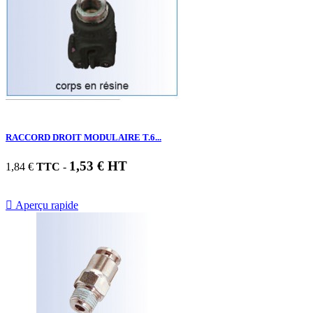
RACCORD DROIT MODULAIRE T.6...
1,53 € HT
1,84 €
TTC
-

Aperçu rapide