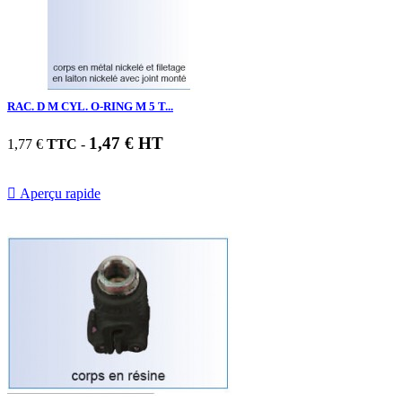
RAC. D M CYL. O-RING M 5 T...
1,47 € HT
1,77 €
TTC
-

Aperçu rapide