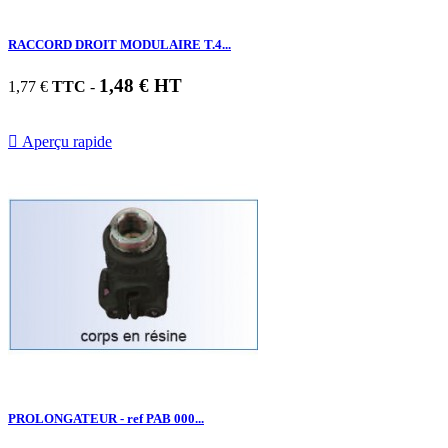
RACCORD DROIT MODULAIRE T.4...
1,48 € HT
1,77 €
TTC
-

Aperçu rapide
PROLONGATEUR - ref PAB 000...