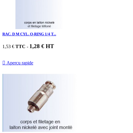
RAC. D M CYL. O-RING 1/4 T...
1,28 € HT
1,53 €
TTC
-

Aperçu rapide