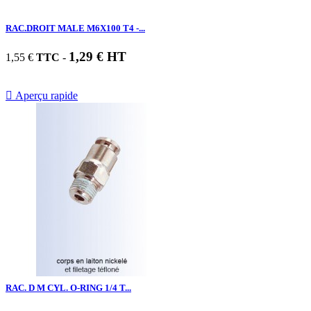
RAC.DROIT MALE M6X100 T4 -...
1,29 € HT
1,55 €
TTC
-

Aperçu rapide
RAC. D M CYL. O-RING 1/4 T...