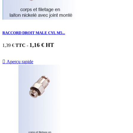
RACCORD DROIT MALE CYL M5...
1,16 € HT
1,39 €
TTC
-

Aperçu rapide