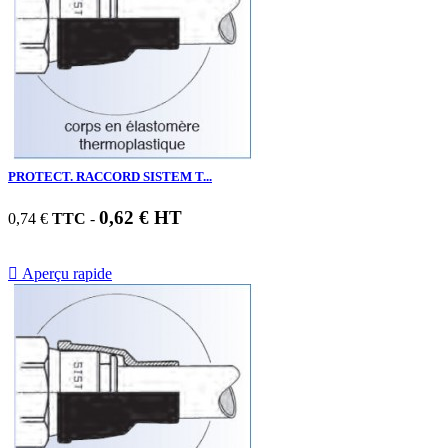
PROTECT. RACCORD SISTEM T...
0,62 € HT
0,74 €
TTC
-

Aperçu rapide