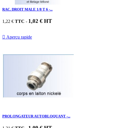
RAC. DROIT MALE 1/8 T 6 -...
1,02 € HT
1,22 €
TTC
-

Aperçu rapide
PROLONGATEUR AUTOBLOQUANT -...
1,09 € HT