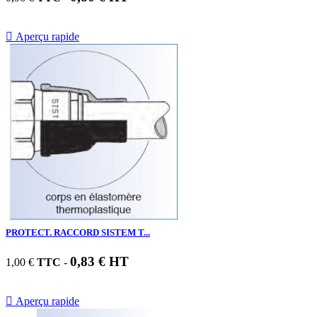

Aperçu rapide
PROTECT. RACCORD SISTEM T...
0,83 € HT
1,00 €
TTC
-

Aperçu rapide