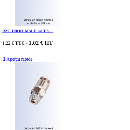
RAC. DROIT MALE 1/8 T 5 -...
1,02 € HT
1,22 €
TTC
-

Aperçu rapide