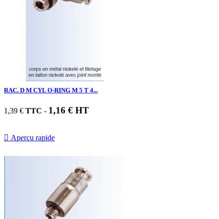
RAC. D M CYL O-RING M 5 T 4...
1,16 € HT
1,39 €
TTC
-

Aperçu rapide