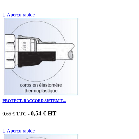

Aperçu rapide
PROTECT. RACCORD SISTEM T...
0,54 € HT
0,65 €
TTC
-

Aperçu rapide