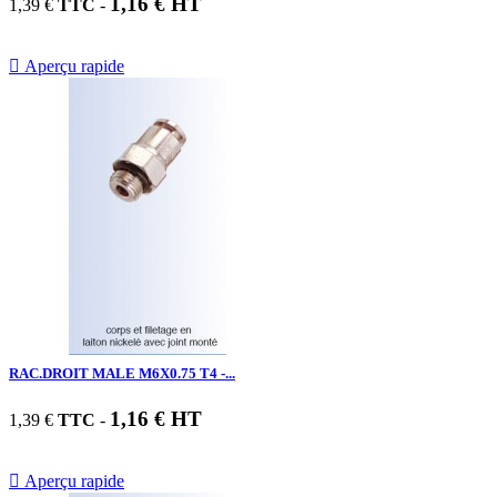
1,16 € HT
1,39 €
TTC
-

Aperçu rapide
RAC.DROIT MALE M6X0.75 T4 -...
1,16 € HT
1,39 €
TTC
-

Aperçu rapide