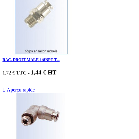
RAC. DROIT MALE 1/8NPT T...
1,44 € HT
1,72 €
TTC
-

Aperçu rapide