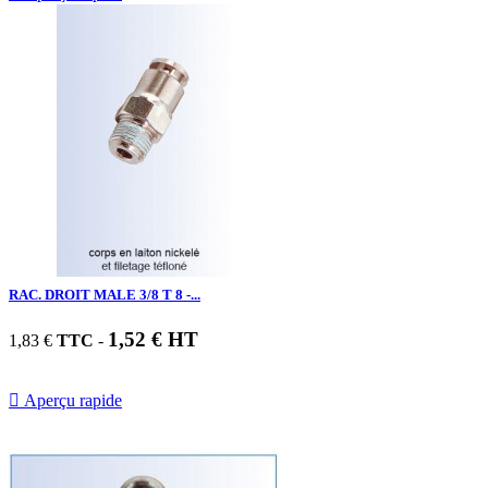
RAC. DROIT MALE 3/8 T 8 -...
1,52 € HT
1,83 €
TTC
-

Aperçu rapide