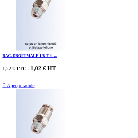
RAC. DROIT MALE 1/8 T 4 -...
1,02 € HT
1,22 €
TTC
-

Aperçu rapide