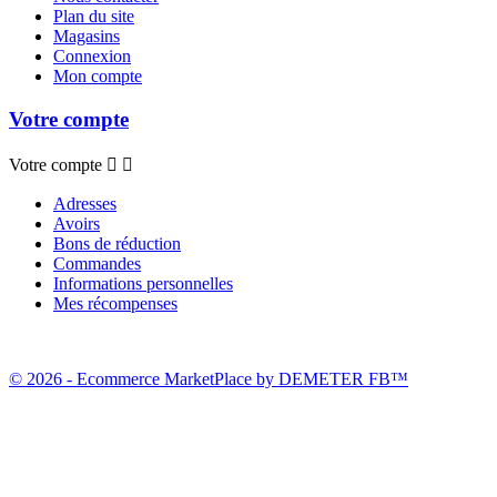
Plan du site
Magasins
Connexion
Mon compte
Votre compte
Votre compte


Adresses
Avoirs
Bons de réduction
Commandes
Informations personnelles
Mes récompenses
© 2026 - Ecommerce MarketPlace by DEMETER FB™