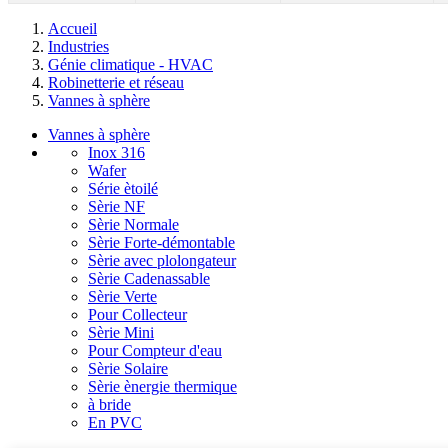
Accueil
Industries
Génie climatique - HVAC
Robinetterie et réseau
Vannes à sphère
Vannes à sphère
Inox 316
Wafer
Série ètoilé
Sèrie NF
Sèrie Normale
Sèrie Forte-démontable
Sèrie avec plolongateur
Sèrie Cadenassable
Sèrie Verte
Pour Collecteur
Sèrie Mini
Pour Compteur d'eau
Sèrie Solaire
Sèrie ènergie thermique
à bride
En PVC