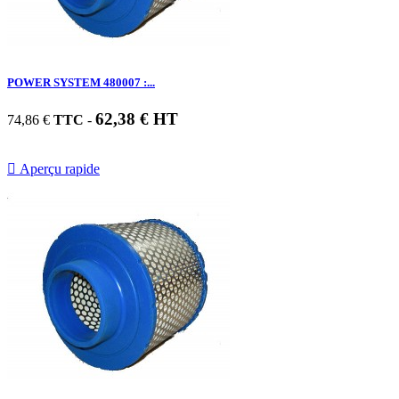
POWER SYSTEM 480007 :...
62,38 € HT
74,86 €
TTC
-

Aperçu rapide