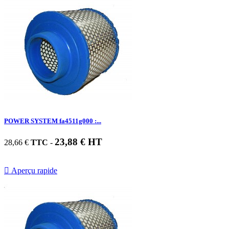
POWER SYSTEM fa4511g000 :...
23,88 € HT
28,66 €
TTC
-

Aperçu rapide