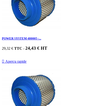
POWER SYSTEM 480005 :...
24,43 € HT
29,32 €
TTC
-

Aperçu rapide