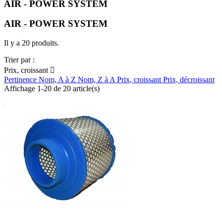
AIR - POWER SYSTEM
AIR - POWER SYSTEM
Il y a 20 produits.
Trier par :
Prix, croissant

Pertinence
Nom, A à Z
Nom, Z à A
Prix, croissant
Prix, décroissant
Affichage 1-20 de 20 article(s)