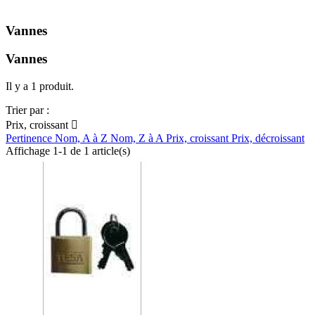
Vannes
Vannes
Il y a 1 produit.
Trier par :
Prix, croissant

Pertinence
Nom, A à Z
Nom, Z à A
Prix, croissant
Prix, décroissant
Affichage 1-1 de 1 article(s)