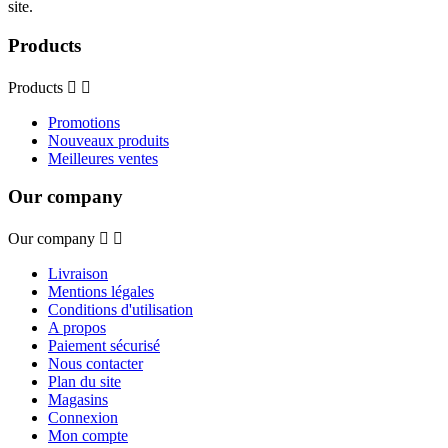
site.
Products
Products


Promotions
Nouveaux produits
Meilleures ventes
Our company
Our company


Livraison
Mentions légales
Conditions d'utilisation
A propos
Paiement sécurisé
Nous contacter
Plan du site
Magasins
Connexion
Mon compte