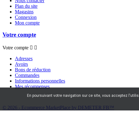
Nous contacter
Plan du site
Magasins
Connexion
Mon compte
Votre compte
Votre compte


Adresses
Avoirs
Bons de réduction
Commandes
Informations personnelles
Mes récompenses
En poursuivant votre navigation sur ce site, vous acceptez l'utili
© 2026 - Ecommerce MarketPlace by DEMETER FB™