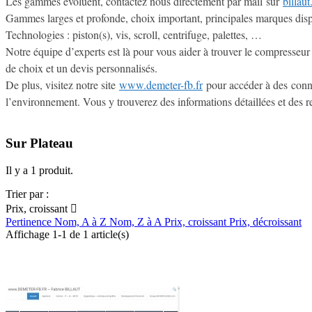
Les gammes évoluent, contactez nous directement par mail sur
billau
Gammes larges et profonde, choix important, principales marque
Technologies : piston(s), vis, scroll, centrifuge, palettes, …
Notre équipe d’experts est là pour vous aider à trouver le compresseu
de choix et un devis personnalisés.
De plus, visitez notre site
www.demeter-fb.fr
pour accéder à des connai
l’environnement. Vous y trouverez des informations détaillées et des r
Sur Plateau
Il y a 1 produit.
Trier par :
Prix, croissant

Pertinence
Nom, A à Z
Nom, Z à A
Prix, croissant
Prix, décroissant
Affichage 1-1 de 1 article(s)