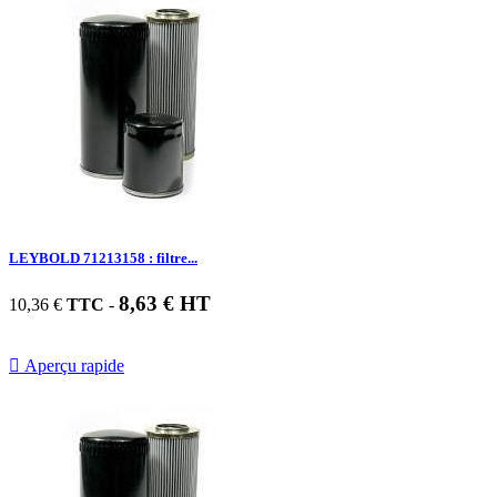
LEYBOLD 71213158 : filtre...
8,63 € HT
10,36 €
TTC
-

Aperçu rapide