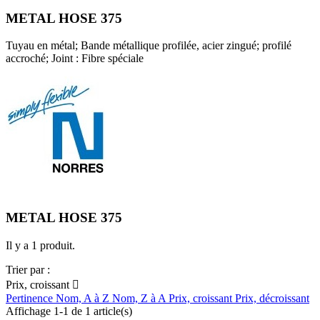
METAL HOSE 375
Tuyau en métal; Bande métallique profilée, acier zingué; profilé
accroché; Joint : Fibre spéciale
METAL HOSE 375
Il y a 1 produit.
Trier par :
Prix, croissant

Pertinence
Nom, A à Z
Nom, Z à A
Prix, croissant
Prix, décroissant
Affichage 1-1 de 1 article(s)