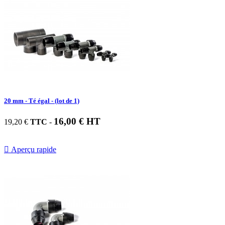
20 mm - Té égal - (lot de 1)
16,00 € HT
19,20 €
TTC
-

Aperçu rapide