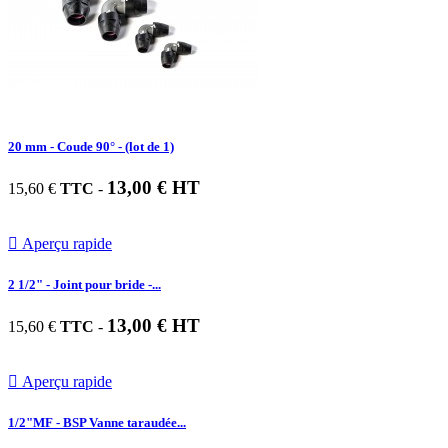
20 mm - Coude 90° - (lot de 1)
13,00 € HT
15,60 €
TTC
-

Aperçu rapide
2 1/2" - Joint pour bride -...
13,00 € HT
15,60 €
TTC
-

Aperçu rapide
1/2"MF - BSP Vanne taraudée...