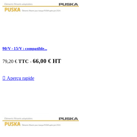
90/V - 15/V : compatible...
66,00 € HT
79,20 €
TTC
-

Aperçu rapide