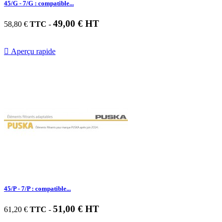
45/G - 7/G : compatible...
49,00 € HT
58,80 €
TTC
-

Aperçu rapide
45/P - 7/P : compatible...
51,00 € HT
61,20 €
TTC
-