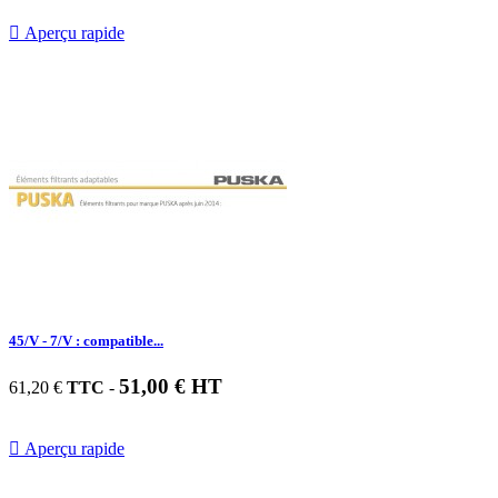

Aperçu rapide
45/V - 7/V : compatible...
51,00 € HT
61,20 €
TTC
-

Aperçu rapide