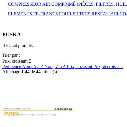
COMPRESSEUR AIR COMPRIMÉ (PIÈCES, FILTRES, HUILE, 
ELÉMENTS FILTRANTS POUR FILTRES RÉSEAU AIR C
PUSKA
Il y a 44 produits.
Trier par :
Prix, croissant

Pertinence
Nom, A à Z
Nom, Z à A
Prix, croissant
Prix, décroissant
Affichage 1-44 de 44 article(s)