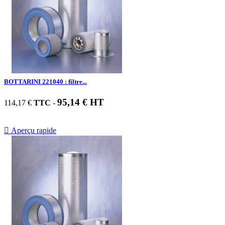
BOTTARINI 221040 : filtre...
95,14 € HT
114,17 €
TTC
-

Aperçu rapide