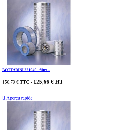
BOTTARINI 221049 : filtre...
125,66 € HT
150,79 €
TTC
-

Aperçu rapide