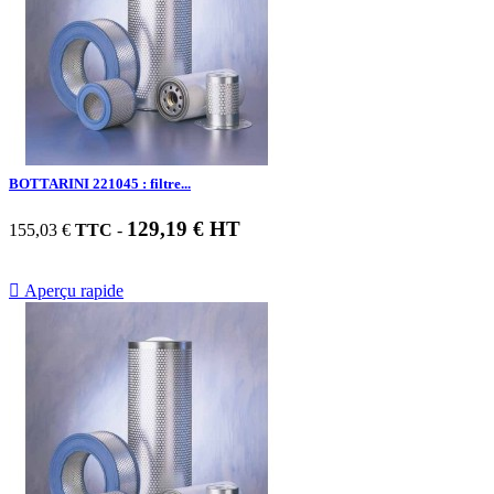
BOTTARINI 221045 : filtre...
129,19 € HT
155,03 €
TTC
-

Aperçu rapide