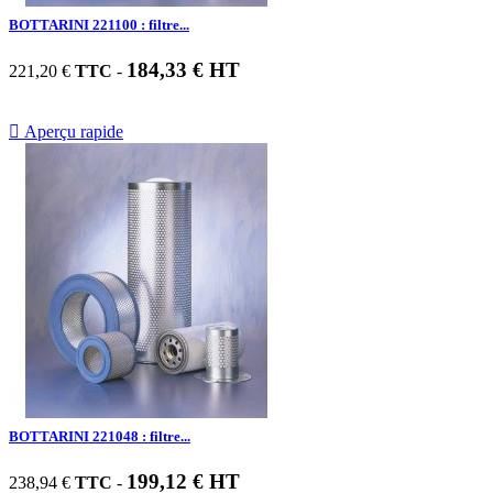
BOTTARINI 221100 : filtre...
184,33 € HT
221,20 €
TTC
-

Aperçu rapide
BOTTARINI 221048 : filtre...
199,12 € HT
238,94 €
TTC
-