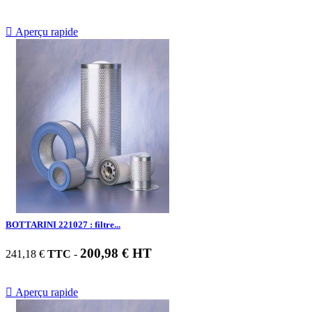

Aperçu rapide
BOTTARINI 221027 : filtre...
200,98 € HT
241,18 €
TTC
-

Aperçu rapide