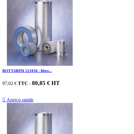
BOTTARINI 221056 : filtre...
80,85 € HT
97,02 €
TTC
-

Aperçu rapide