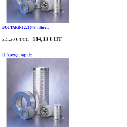
BOTTARINI 221043 : filtre...
184,33 € HT
221,20 €
TTC
-

Aperçu rapide