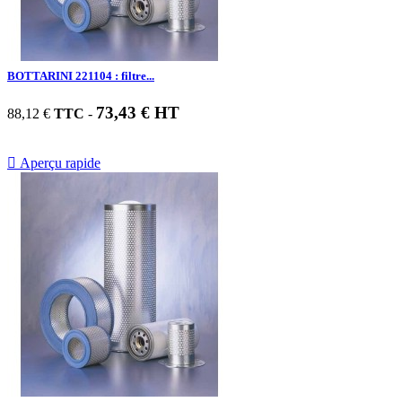
BOTTARINI 221104 : filtre...
73,43 € HT
88,12 €
TTC
-

Aperçu rapide