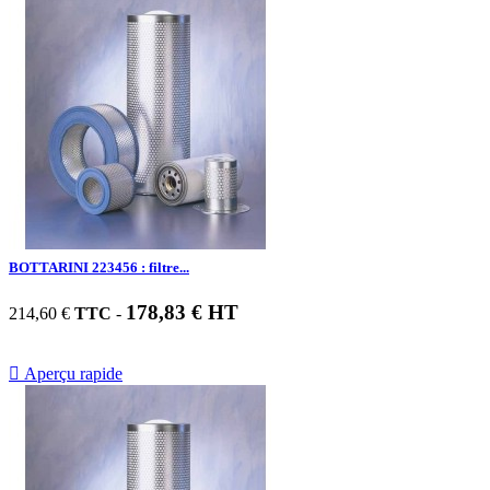
BOTTARINI 223456 : filtre...
178,83 € HT
214,60 €
TTC
-

Aperçu rapide