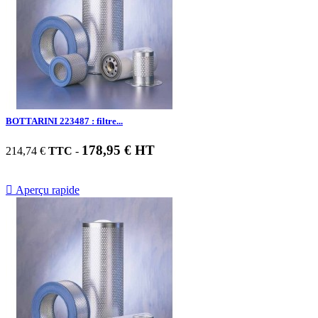
BOTTARINI 223487 : filtre...
178,95 € HT
214,74 €
TTC
-

Aperçu rapide