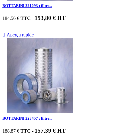
BOTTARINI 221093 : filtre...
153,80 € HT
184,56 €
TTC
-

Aperçu rapide
BOTTARINI 223457 : filtre...
157,39 € HT
188,87 €
TTC
-