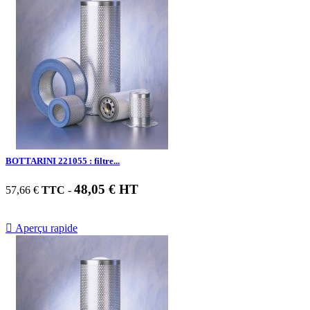
BOTTARINI 221055 : filtre...
48,05 € HT
57,66 €
TTC
-

Aperçu rapide