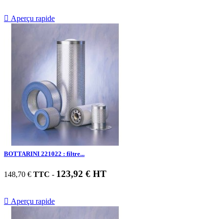

Aperçu rapide
BOTTARINI 221022 : filtre...
123,92 € HT
148,70 €
TTC
-

Aperçu rapide