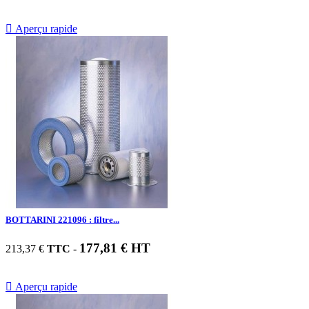

Aperçu rapide
BOTTARINI 221096 : filtre...
177,81 € HT
213,37 €
TTC
-

Aperçu rapide