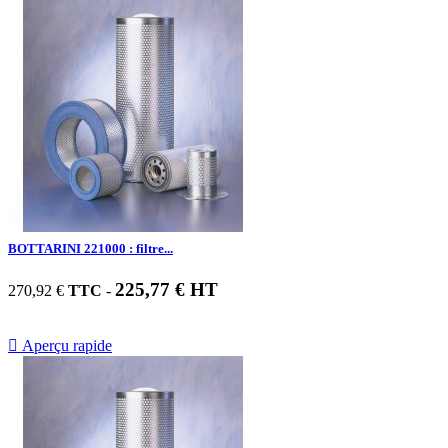
BOTTARINI 221000 : filtre...
225,77 € HT
270,92 €
TTC
-

Aperçu rapide