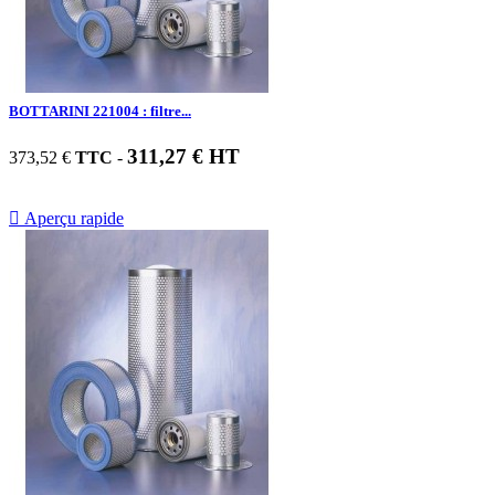
BOTTARINI 221004 : filtre...
311,27 € HT
373,52 €
TTC
-

Aperçu rapide