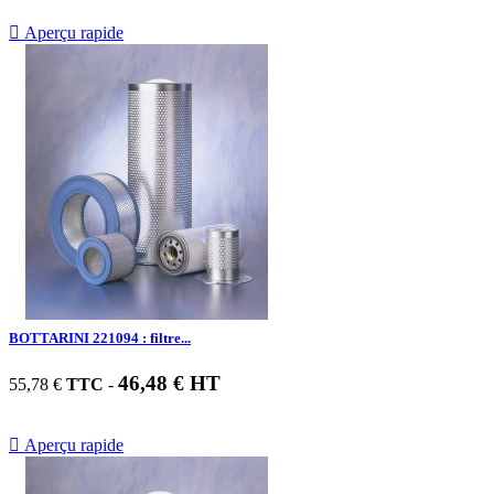

Aperçu rapide
BOTTARINI 221094 : filtre...
46,48 € HT
55,78 €
TTC
-

Aperçu rapide