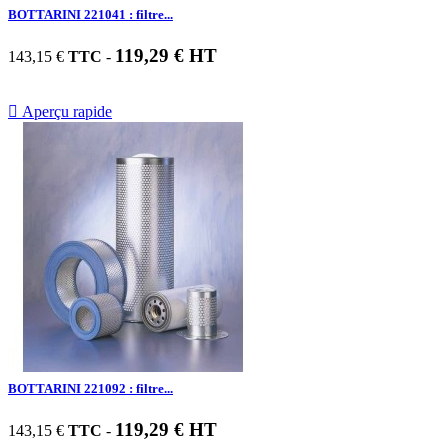
BOTTARINI 221041 : filtre...
119,29 € HT
143,15 €
TTC
-

Aperçu rapide
BOTTARINI 221092 : filtre...
119,29 € HT
143,15 €
TTC
-