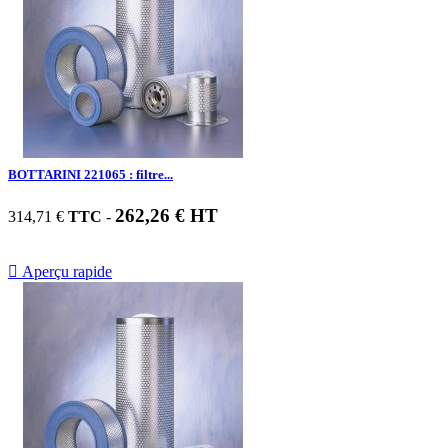
BOTTARINI 221065 : filtre...
262,26 € HT
314,71 €
TTC
-

Aperçu rapide