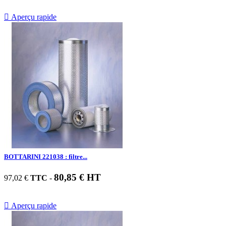

Aperçu rapide
BOTTARINI 221038 : filtre...
80,85 € HT
97,02 €
TTC
-

Aperçu rapide