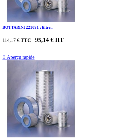
BOTTARINI 221091 : filtre...
95,14 € HT
114,17 €
TTC
-

Aperçu rapide