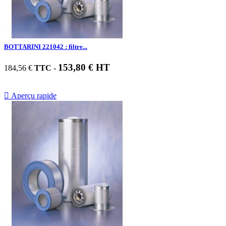
BOTTARINI 221042 : filtre...
153,80 € HT
184,56 €
TTC
-

Aperçu rapide