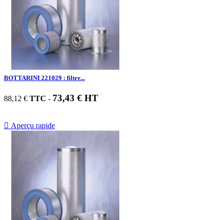
BOTTARINI 221029 : filtre...
73,43 € HT
88,12 €
TTC
-

Aperçu rapide