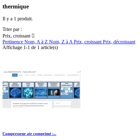
thermique
Il y a 1 produit.
Trier par :
Prix, croissant

Pertinence
Nom, A à Z
Nom, Z à A
Prix, croissant
Prix, décroissant
Affichage 1-1 de 1 article(s)
Compresseur air comprimé :...