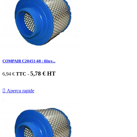
COMPAIR C20451-68 : filtre...
5,78 € HT
6,94 €
TTC
-

Aperçu rapide