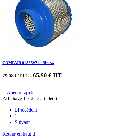
COMPAIR 04555974 : filtre...
65,90 € HT
79,08 €
TTC
-

Aperçu rapide
Affichage 1-7 de 7 article(s)

Précédent
1
Suivant

Retour en haut
