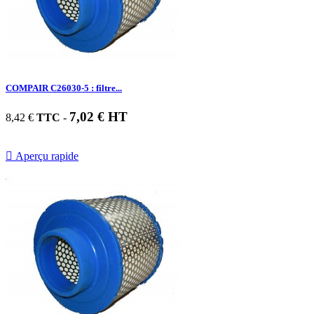
COMPAIR C26030-5 : filtre...
7,02 € HT
8,42 €
TTC
-

Aperçu rapide