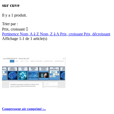
sur cuve
Il y a 1 produit.
Trier par :
Prix, croissant

Pertinence
Nom, A à Z
Nom, Z à A
Prix, croissant
Prix, décroissant
Affichage 1-1 de 1 article(s)
Compresseur air comprimé :...