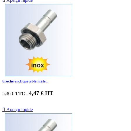

Aperçu rapide
broche encliquetable mâle...
4,47 € HT
5,36 €
TTC
-

Aperçu rapide