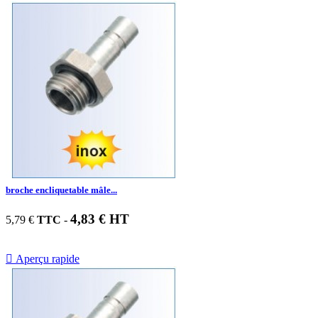
broche encliquetable mâle...
4,83 € HT
5,79 €
TTC
-

Aperçu rapide