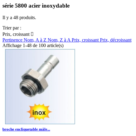
série 5800 acier inoxydable
Il y a 48 produits.
Trier par :
Prix, croissant

Pertinence
Nom, A à Z
Nom, Z à A
Prix, croissant
Prix, décroissant
Affichage 1-48 de 100 article(s)
broche encliquetable mâle...