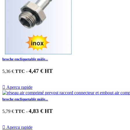
broche encliquetable mâle...
4,47 € HT
5,36 €
TTC
-

Aperçu rapide
broche encliquetable mâle...
4,83 € HT
5,79 €
TTC
-

Aperçu rapide