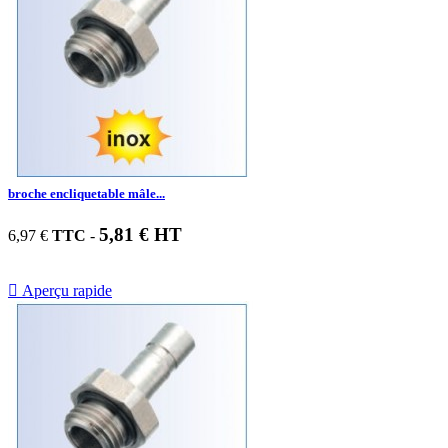
broche encliquetable mâle...
5,81 € HT
6,97 €
TTC
-

Aperçu rapide