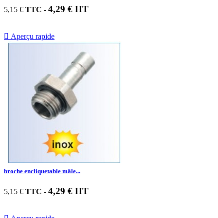
4,29 € HT
5,15 €
TTC
-

Aperçu rapide
broche encliquetable mâle...
4,29 € HT
5,15 €
TTC
-