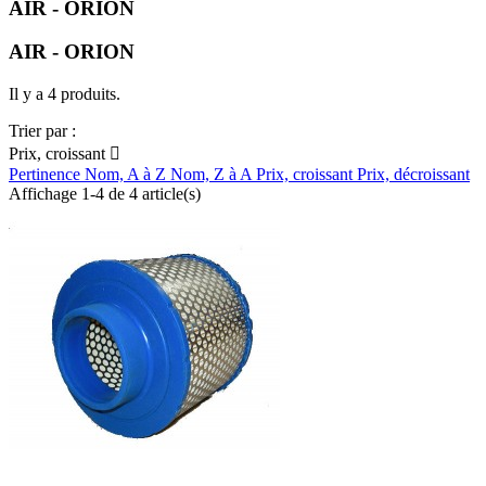
AIR - ORION
AIR - ORION
Il y a 4 produits.
Trier par :
Prix, croissant

Pertinence
Nom, A à Z
Nom, Z à A
Prix, croissant
Prix, décroissant
Affichage 1-4 de 4 article(s)