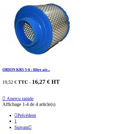
ORION KRS 5-6 : filtre air...
16,27 € HT
19,52 €
TTC
-

Aperçu rapide
Affichage 1-4 de 4 article(s)

Précédent
1
Suivant
