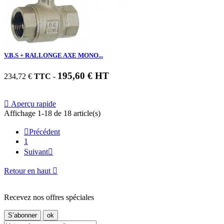
V.B.S + RALLONGE AXE MONO...
195,60 € HT
234,72 €
TTC
-

Aperçu rapide
Affichage 1-18 de 18 article(s)

Précédent
1
Suivant

Retour en haut

Recevez nos offres spéciales