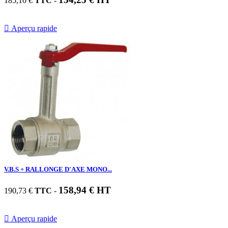
185,10 €
TTC
-

Aperçu rapide
V.B.S + RALLONGE D'AXE MONO...
158,94 € HT
190,73 €
TTC
-

Aperçu rapide