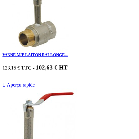
VANNE M/F LAITON RALLONGE...
102,63 € HT
123,15 €
TTC
-

Aperçu rapide