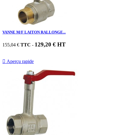
VANNE M/F LAITON RALLONGE...
129,20 € HT
155,04 €
TTC
-

Aperçu rapide