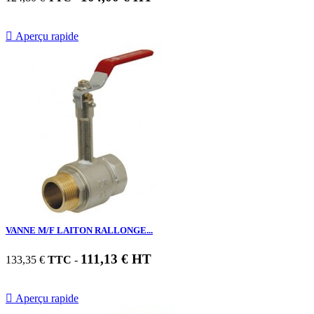

Aperçu rapide
VANNE M/F LAITON RALLONGE...
111,13 € HT
133,35 €
TTC
-

Aperçu rapide