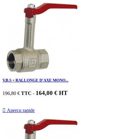
V.B.S + RALLONGE D'AXE MONO...
164,00 € HT
196,80 €
TTC
-

Aperçu rapide