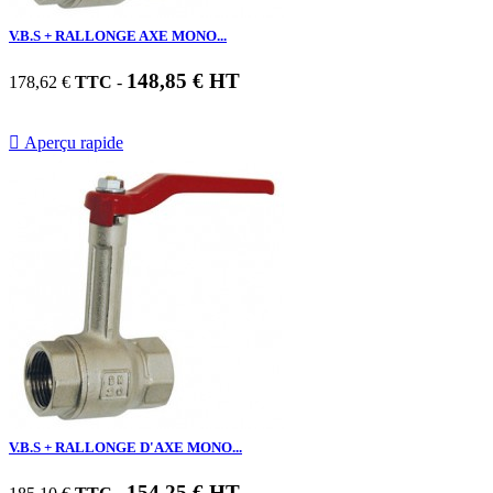
V.B.S + RALLONGE AXE MONO...
148,85 € HT
178,62 €
TTC
-

Aperçu rapide
V.B.S + RALLONGE D'AXE MONO...
154,25 € HT