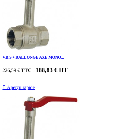
V.B.S + RALLONGE AXE MONO...
188,83 € HT
226,59 €
TTC
-

Aperçu rapide