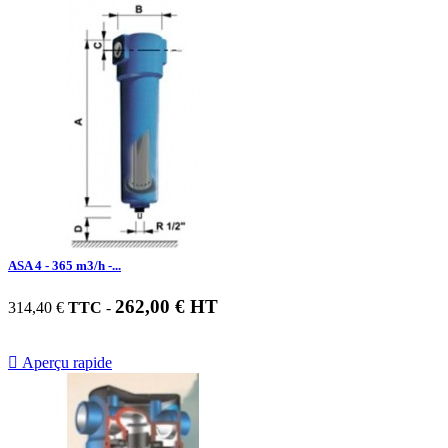
ASA 4 - 365 m3/h -...
262,00 € HT
314,40 €
TTC
-

Aperçu rapide