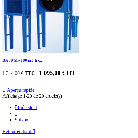
RA 30 M - 180 m3/h -...
1 095,00 € HT
1 314,00 €
TTC
-

Aperçu rapide
Affichage 1-20 de 20 article(s)

Précédent
1
Suivant

Retour en haut
