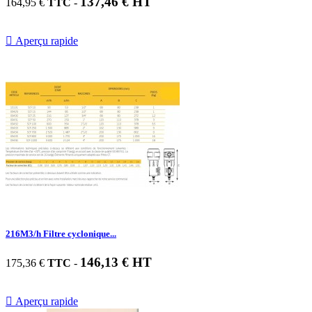
137,46 € HT
164,95 €
TTC
-

Aperçu rapide
216M3/h Filtre cyclonique...
146,13 € HT
175,36 €
TTC
-

Aperçu rapide