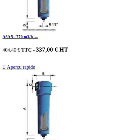
ASA 5 - 770 m3/h -...
337,00 € HT
404,40 €
TTC
-

Aperçu rapide