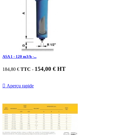
ASA 1 - 120 m3/h -...
154,00 € HT
184,80 €
TTC
-

Aperçu rapide