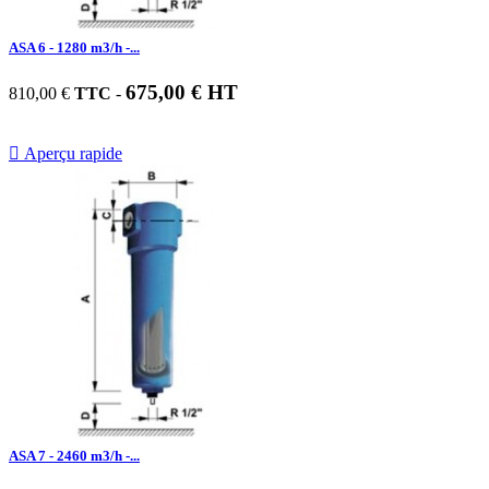
ASA 6 - 1280 m3/h -...
675,00 € HT
810,00 €
TTC
-

Aperçu rapide
ASA 7 - 2460 m3/h -...