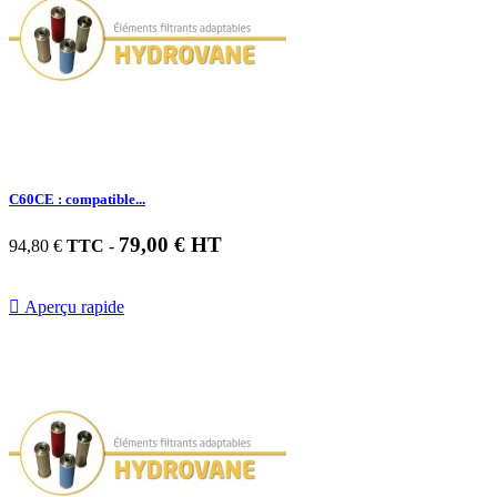
C60CE : compatible...
79,00 € HT
94,80 €
TTC
-

Aperçu rapide