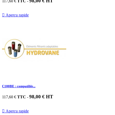
98,00 € HT
117,60 €
TTC
-

Aperçu rapide
C100BE : compatible...
98,00 € HT
117,60 €
TTC
-

Aperçu rapide