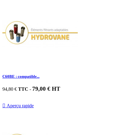
C60BE : compatible...
79,00 € HT
94,80 €
TTC
-

Aperçu rapide