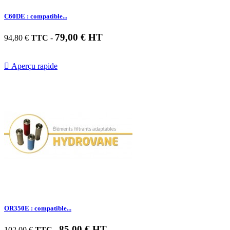
C60DE : compatible...
79,00 € HT
94,80 €
TTC
-

Aperçu rapide
OR350E : compatible...
85,00 € HT
102,00 €
TTC
-