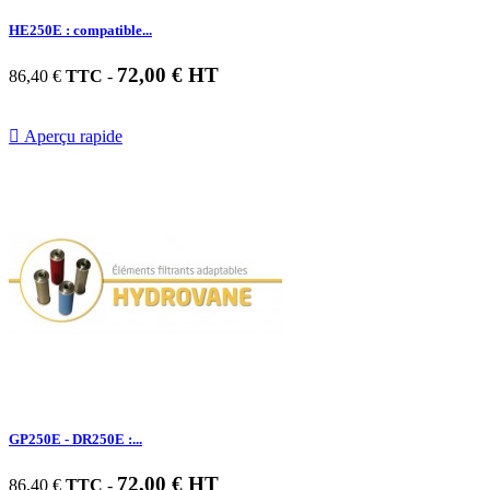
HE250E : compatible...
72,00 € HT
86,40 €
TTC
-

Aperçu rapide
GP250E - DR250E :...
72,00 € HT
86,40 €
TTC
-