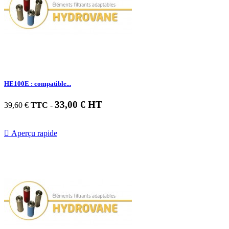
HE100E : compatible...
33,00 € HT
39,60 €
TTC
-

Aperçu rapide