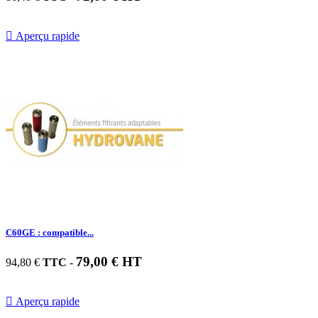

Aperçu rapide
C60GE : compatible...
79,00 € HT
94,80 €
TTC
-

Aperçu rapide