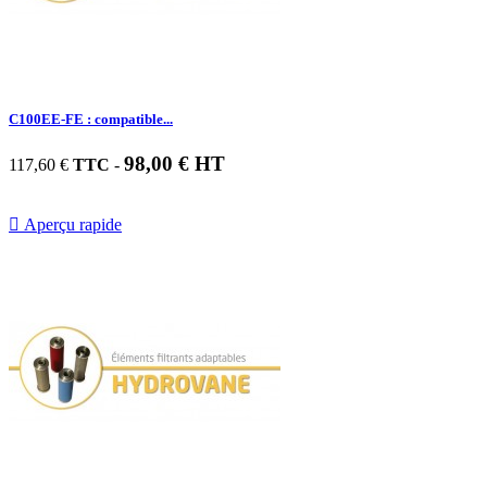
C100EE-FE : compatible...
98,00 € HT
117,60 €
TTC
-

Aperçu rapide