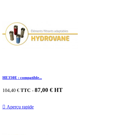
HE350E : compatible...
87,00 € HT
104,40 €
TTC
-

Aperçu rapide