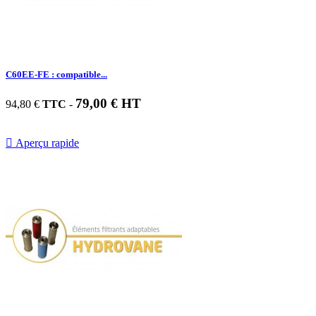
C60EE-FE : compatible...
79,00 € HT
94,80 €
TTC
-

Aperçu rapide