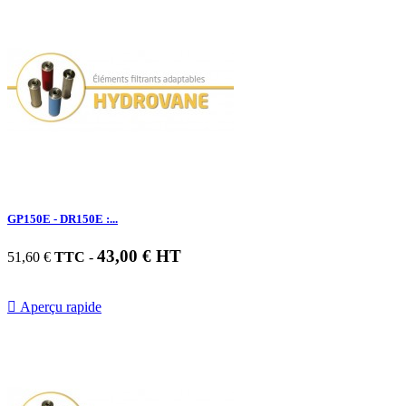
GP150E - DR150E :...
43,00 € HT
51,60 €
TTC
-

Aperçu rapide