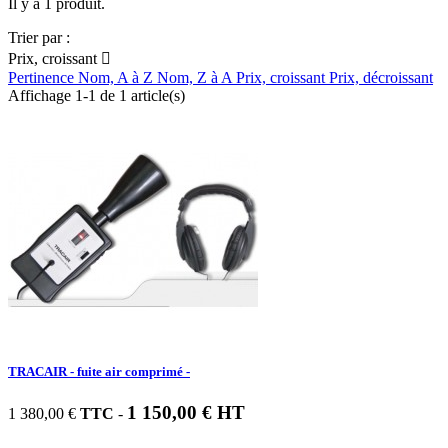
Il y a 1 produit.
Trier par :
Prix, croissant

Pertinence
Nom, A à Z
Nom, Z à A
Prix, croissant
Prix, décroissant
Affichage 1-1 de 1 article(s)
TRACAIR - fuite air comprimé -
1 150,00 € HT
1 380,00 €
TTC
-